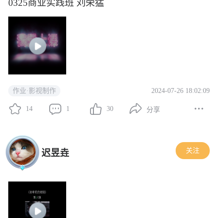
0325商业实践班 刘荣猛
2024-07-26 18:02:09
作业·影视制作
14
1
30
分享
关注
迟昱垚